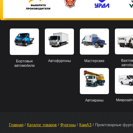
Вахто
Мастерские
Автофургоны
Бортовые
автоб
автомобили
Микроавт
Автокраны
Главная
 / 
Каталог товаров
 / 
Фургоны
 / 
КамАЗ
 / Промтоварные фург