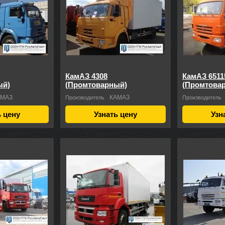
КамАЗ 4308
КамАЗ 6511
ый)
(Промтоварный)
(Промтова
АМАЗ
КАМАЗ
Производитель
Производитель
ь цену
Узнать цену
Узн