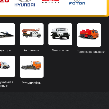
Автовышки
куаторы
Молоковозы
Топливозаправщики
унальная
Мультилифты
ехника