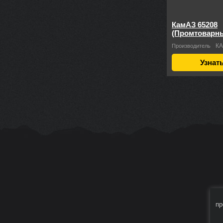
КамАЗ 65208
(Промтоварн
К
Производитель
Узнат
пр