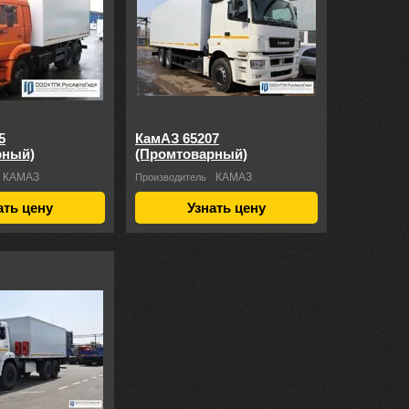
5
КамАЗ 65207
рный)
(Промтоварный)
КАМАЗ
КАМАЗ
Производитель
ать цену
Узнать цену