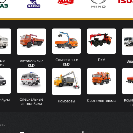
Самосвалы с
БКМ
вые
Автомобили с
Эва
КМУ
усы
КМУ
Специальные
обусы
Комм
Сортиментовозы
Ломовозы
автомобили
т
оны