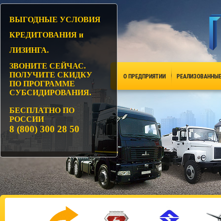
ВЫГОДНЫЕ УСЛОВИЯ
КРЕДИТОВАНИЯ и
ЛИЗИНГА.
ЗВОНИТЕ СЕЙЧАС.
ПОЛУЧИТЕ СКИДКУ
О ПРЕДПРИЯТИИ
РЕАЛИЗОВАННЫЕ
ПО ПРОГРАММЕ
СУБСИДИРОВАНИЯ.
БЕСПЛАТНО ПО
РОССИИ
8 (800) 300 28
50