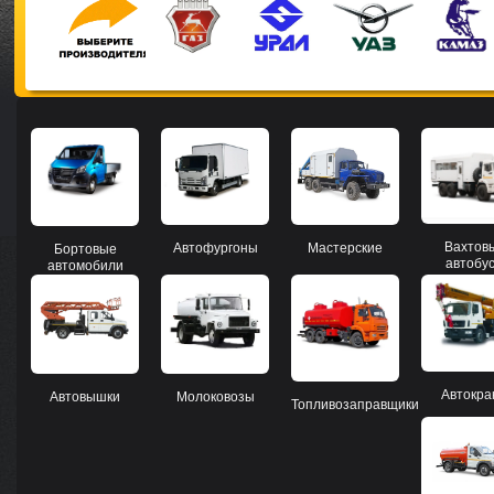
Вахтов
Мастерские
Автофургоны
Бортовые
автобу
автомобили
Автокр
Автовышки
Молоковозы
Топливозаправщики