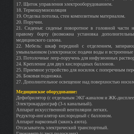
17. Щиток управления электрооборудованием.
18. Термошумоизоляция
19. Отделка потолка, стен композитным материалом.
20. Поручни.
21. Сиденья: сиденье поворотное в головной части н
правому борту (возможна установка дополнительн
медицинского салона.
22. Мебель: шкаф передний с отделением, запираю
умывальником (электронасос подачи воды и встроенные 
23. Потолочные леер-поручень для инфузионных раство
24. Крепление для двух кислородных баллонов.
25. Приемное устройство для носилок с поперечным пе
26. Боковая подножка.
27. Дополнительное освещение над поверхностью носил
Медицинское оборудование:
Дефибрилятор (с отдельным ЭКГ-каналом и ЖК-дисплее
Электрокардиограф (3-х канальный).
Аппарат искусственной вентиляции легких.
Редуктор-ингалятор кислородный с баллоном.
Аппарат наркозный (закись азота).
Отсасыватель электрический транспортный.
Глюкометр (с тест полосками).