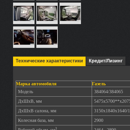
Технические характеристики
Кредит/Лизинг
Марка автомобиля
Газель
Модель
384064/384065
ДхШхВ, мм
5475х5700**x2075
ДхШхВ салона, мм
3150x1840x1640/
Колесная база, мм
2900
3
Рабочий объем, см
2464...2890