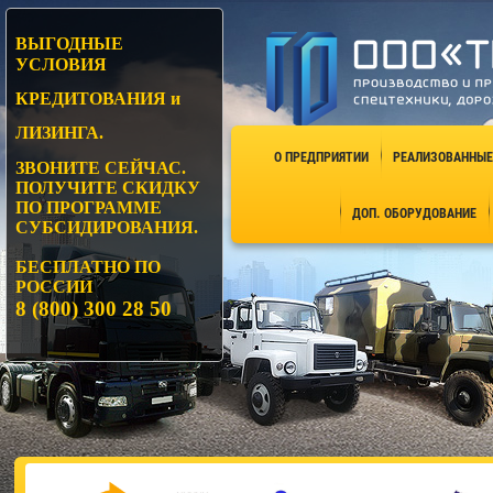
ВЫГОДНЫЕ
УСЛОВИЯ
КРЕДИТОВАНИЯ и
ЛИЗИНГА.
О ПРЕДПРИЯТИИ
РЕАЛИЗОВАННЫЕ
ЗВОНИТЕ СЕЙЧАС.
ПОЛУЧИТЕ СКИДКУ
ПО ПРОГРАММЕ
ДОП. ОБОРУДОВАНИЕ
СУБСИДИРОВАНИЯ.
БЕСПЛАТНО ПО
РОССИИ
8 (800) 300 28
50