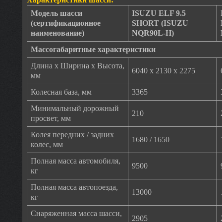
Модель шасси
ISUZU ELF 9.5
(сертификационное
SHORT (ISUZU
наименование)
NQR90L-H)
Массогабаритные характеристики
Длина х Ширина х Высота,
6040 х 2130 х 2275
мм
Колесная база, мм
3365
Минимальный дорожный
210
просвет, мм
Колея передних / задних
1680 / 1650
колес, мм
Полная масса автомобиля,
9500
кг
Полная масса автопоезда,
13000
кг
Снаряженная масса шасси,
2905