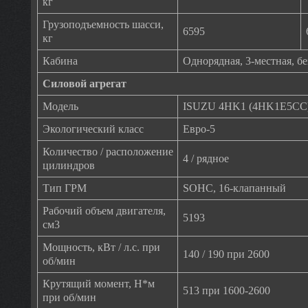
кг
Грузоподъемность шасси,
6595
кг
Кабина
Однорядная, 3-местная, б
Силовой агрегат
Модель
ISUZU 4HK1 (4HK1E5CC
Экологический класс
Евро-5
Количество / расположение
4 / рядное
цилиндров
Тип ГРМ
SOHC, 16-клапанный
Рабочий объем двигателя,
5193
см3
Мощность, кВт / л.с. при
140 / 190 при 2600
об/мин
Крутящий момент, Н*м
513 при 1600-2600
при об/мин