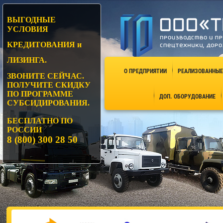
ВЫГОДНЫЕ
УСЛОВИЯ
КРЕДИТОВАНИЯ и
ЛИЗИНГА.
О ПРЕДПРИЯТИИ
РЕАЛИЗОВАННЫЕ
ЗВОНИТЕ СЕЙЧАС.
ПОЛУЧИТЕ СКИДКУ
ПО ПРОГРАММЕ
ДОП. ОБОРУДОВАНИЕ
СУБСИДИРОВАНИЯ.
БЕСПЛАТНО ПО
РОССИИ
8 (800) 300 28
50