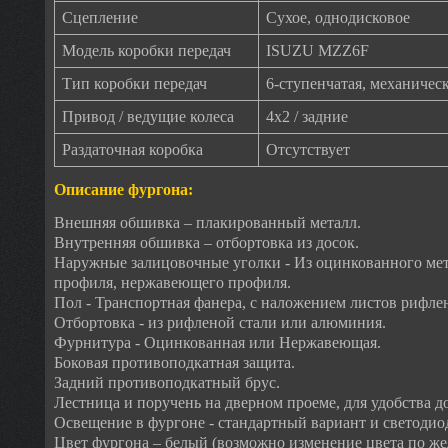
Сцепление
Сухое, однодисковое
Модель коробки передач
ISUZU MZZ6F
Тип коробки передач
6-ступенчатая, механичес
Привод / ведущие колеса
4х2 / задние
Раздаточная коробка
Отсутствует
Описание фургона:
Внешняя обшивка – плакированный металл.
Внутренняя обшивка – отбортовка из досок.
Наружные залицовочные уголки - Из оцинкованного ме
профиля, нержавеющего профиля.
Пол - Транспортная фанера, с наложением листов рифле
Отбортовка - из рифленой стали или алюминия.
Фурнитура - Оцинкованная или Нержавеющая.
Боковая противоподкатная защита.
Задний противоподкатный брус.
Лестница и поручень на дверном проеме, для удобства д
Освещение в фургоне - стандартный вариант и светоди
Цвет фургона – белый (возможно изменение цвета по же