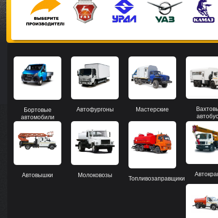
Вахтов
Мастерские
Автофургоны
Бортовые
автобу
автомобили
Автокр
Автовышки
Молоковозы
Топливозаправщики